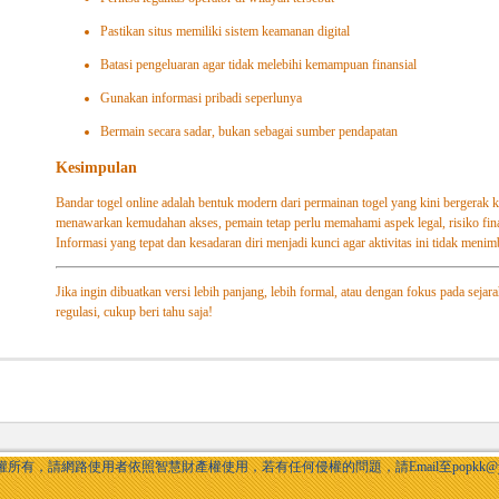
Pastikan situs memiliki sistem keamanan digital
Batasi pengeluaran agar tidak melebihi kemampuan finansial
Gunakan informasi pribadi seperlunya
Bermain secara sadar, bukan sebagai sumber pendapatan
Kesimpulan
Bandar togel online adalah bentuk modern dari permainan togel yang kini bergerak k
menawarkan kemudahan akses, pemain tetap perlu memahami aspek legal, risiko fina
Informasi yang tepat dan kesadaran diri menjadi kunci agar aktivitas ini tidak meni
Jika ingin dibuatkan versi lebih panjang, lebih formal, atau dengan fokus pada sejar
regulasi, cukup beri tahu saja!
，請網路使用者依照智慧財產權使用，若有任何侵權的問題，請Email至popkk@ylps.