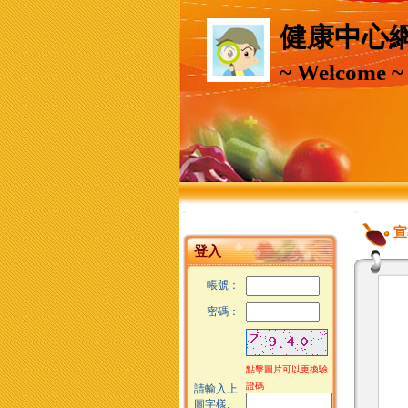
健康中心
~ Welcome ~
:::
:::
宣
登入
帳號：
密碼：
點擊圖片可以更換驗
證碼
請輸入上
圖字樣: