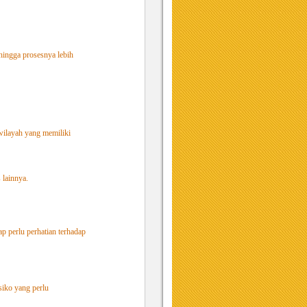
hingga prosesnya lebih
wilayah yang memiliki
 lainnya.
p perlu perhatian terhadap
siko yang perlu