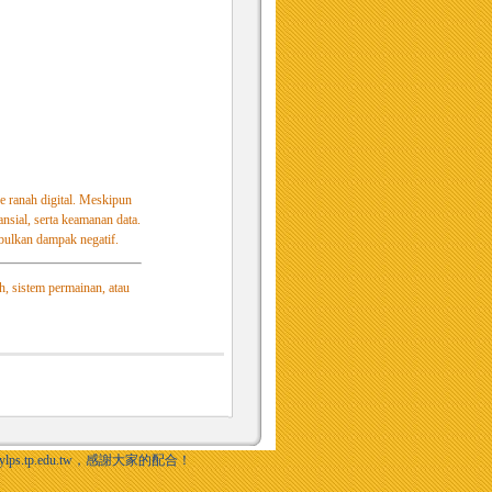
e ranah digital. Meskipun
nsial, serta keamanan data.
mbulkan dampak negatif.
ah, sistem permainan, atau
tp.edu.tw，感謝大家的配合！